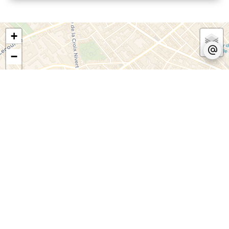
+
−
Leaflet