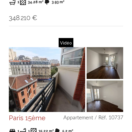
1
34.28 m²
3.93 m²
348 210 €
Vidéo
Paris 15ème
Appartement / Réf. 10737
1
1
35.22 m²
5.2 m²