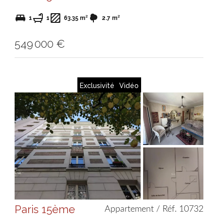
1
1
63.35 m²
2.7 m²
549 000 €
Exclusivité
Vidéo
Paris 15ème
Appartement / Réf. 10732