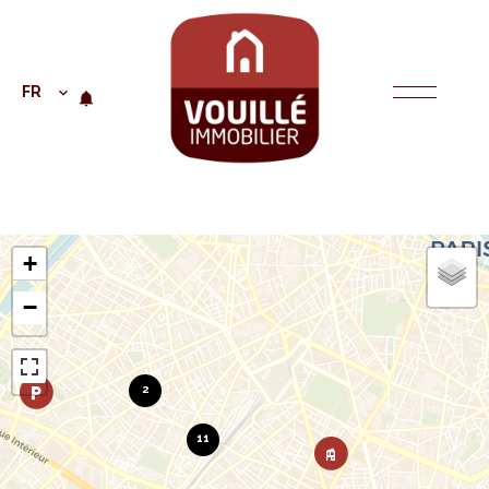
FR
+
−
2
11