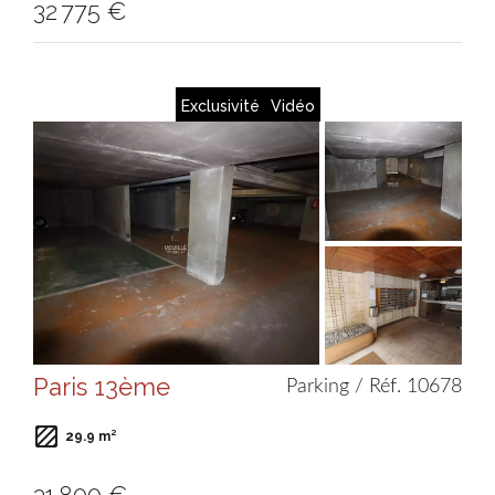
32 775 €
Exclusivité
Vidéo
Paris 13ème
Parking / Réf. 10678
29.9 m²