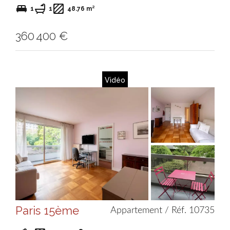
1
1
48.76 m²
360 400 €
Vidéo
Paris 15ème
Appartement / Réf. 10735