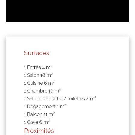
Surfaces
1 Entrée
4 m²
1 Salon
18 m²
1 Cuisine
6 m²
1 Chambre
10 m²
1 Salle de douche / toilettes
4 m²
1 Dégagement
1 m²
1 Balcon
11 m²
1 Cave
6 m²
Proximités