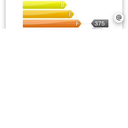
375
kWh/m².an
Énergie - Estimation des émissions
52
kg CO2/m².an
Financier